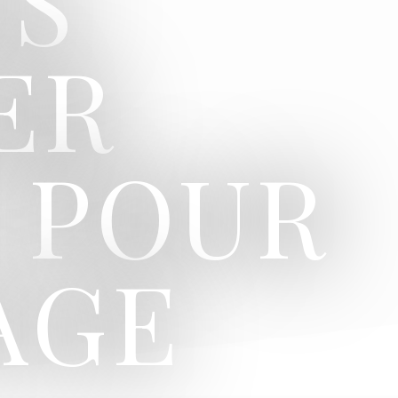
NS
ER
 POUR
AGE