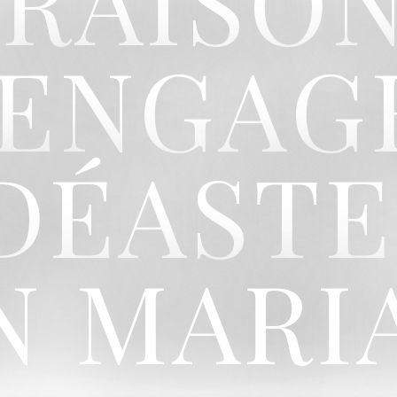
 RAISO
'ENGAG
IDÉASTE
N MARI