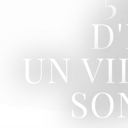
5
D
UN V
SO