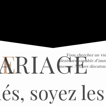
TE
ARIAGE
Vous cherchez un vid
alentours, capable d’immo
mesure ? Alors discutons 
és, soyez les